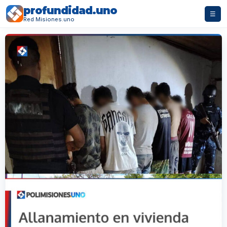
profundidad.uno
☰
Red Misiones.uno