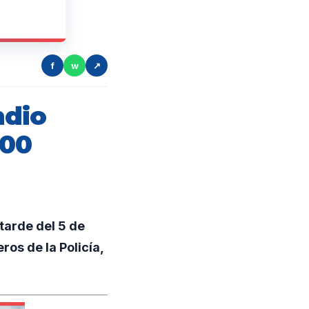
f
w
↗
ndio
200
tarde del 5 de
ros de la Policía,