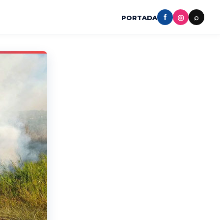
f
◎
⌕
PORTADA