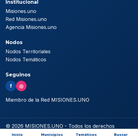
Institucional
Misiones.uno
Red Misiones.uno
Agencia Misiones.uno
Nodos
Nodos Territoriales
Nodos Temáticos
Seguinos
f
◎
Miembro de la Red MISIONES.UNO
© 2026 MISIONES.UNO - Todos los derechos
reservados
Inicio
Municipios
Temáticos
Buscar