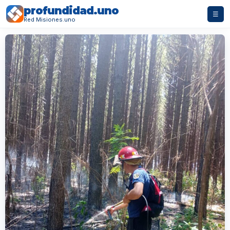
profundidad.uno
☰
Red Misiones.uno