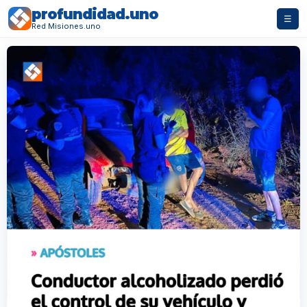
profundidad.uno
☰
Red Misiones.uno