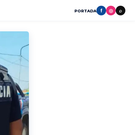
f
◎
⌕
PORTADA