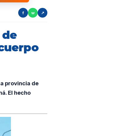
f
w
↗
 de
 cuerpo
la provincia de
ná. El hecho