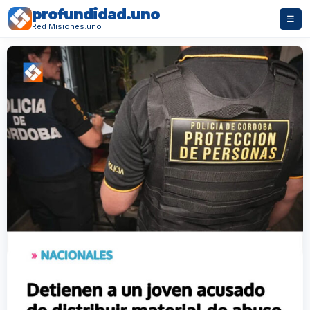
profundidad.uno
☰
Red Misiones.uno