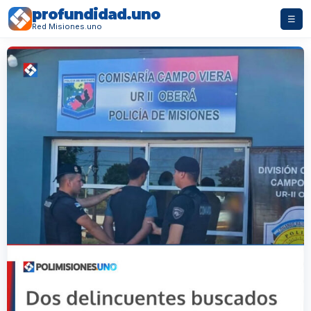
profundidad.uno
☰
Red Misiones.uno