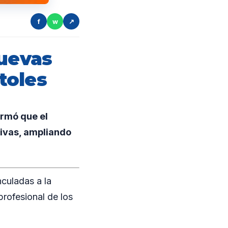
f
w
↗
nuevas
toles
ormó que el
tivas, ampliando
culadas a la
profesional de los