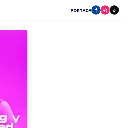
f
◎
⌕
PORTADA