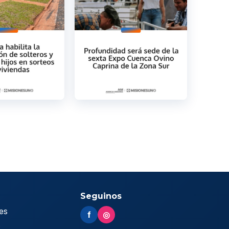
Seguinos
es
f
◎
s