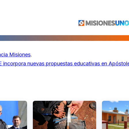
cia Misiones
.
DE incorpora nuevas propuestas educativas en Apóstol