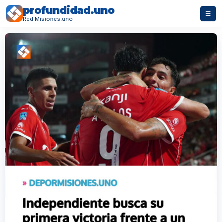
profundidad.uno
☰
Red Misiones.uno