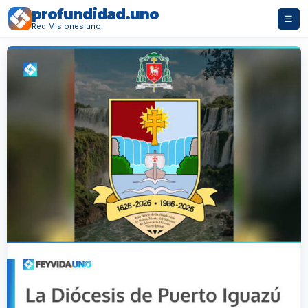
profundidad.uno
☰
Red Misiones.uno