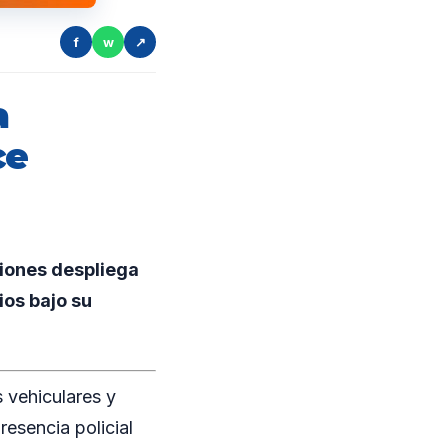
f
w
↗
a
ce
siones despliega
os bajo su
s vehiculares y
resencia policial