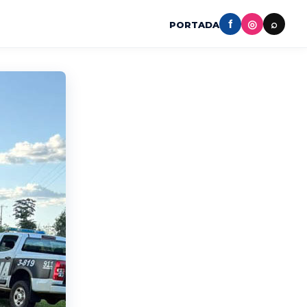
f
◎
⌕
PORTADA