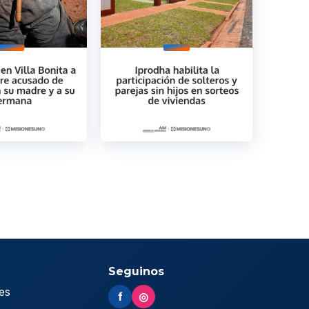
Seguinos
es
f
◎