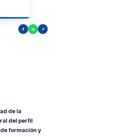
f
w
↗
ad de la
al del perfil
 de formación y