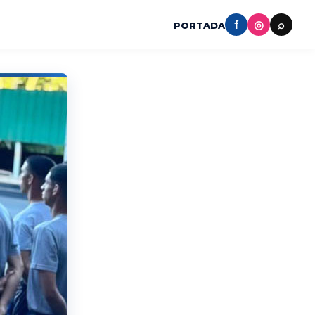
f
◎
⌕
PORTADA