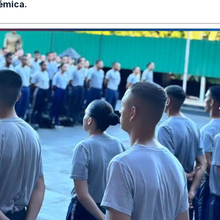
émica.