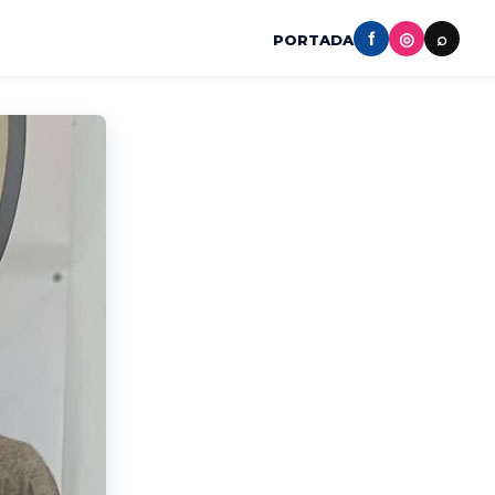
f
◎
⌕
PORTADA