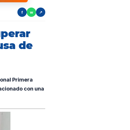
f
w
↗
uperar
usa de
ional Primera
lacionado con una