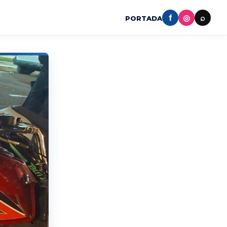
f
◎
⌕
PORTADA