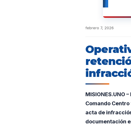
febrero 7, 2026
Operati
retenci
infracci
MISIONES.UNO – E
Comando Centro t
acta de infracció
documentación ex