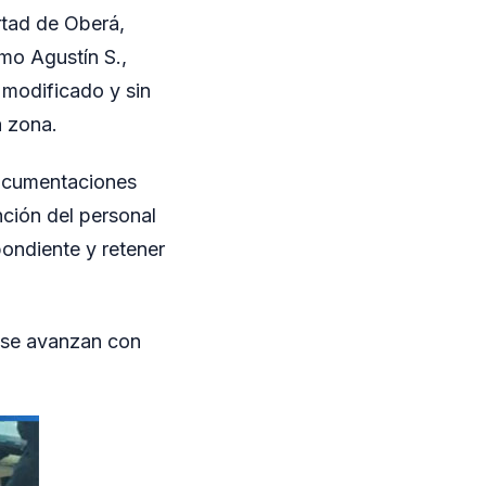
rtad de Oberá,
mo Agustín S.,
modificado y sin
a zona.
documentaciones
ención del personal
pondiente y retener
s se avanzan con