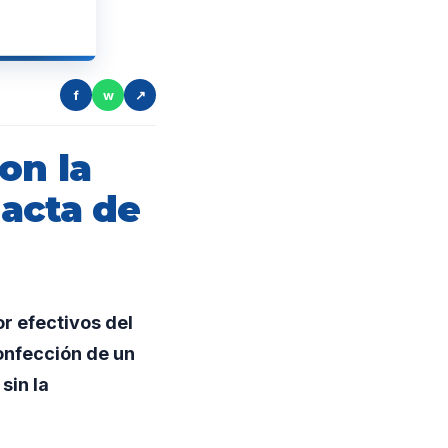
f
w
↗
on la
 acta de
r efectivos del
onfección de un
sin la