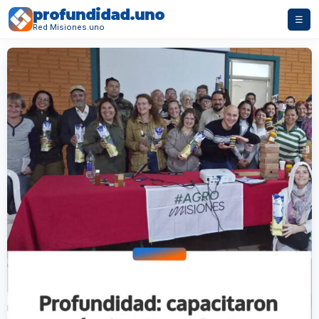
profundidad.uno
☰
Red Misiones.uno