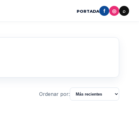
f
◎
⌕
PORTADA
Ordenar por: