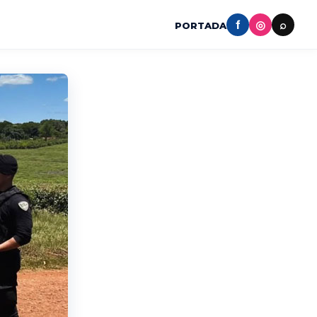
f
◎
⌕
PORTADA