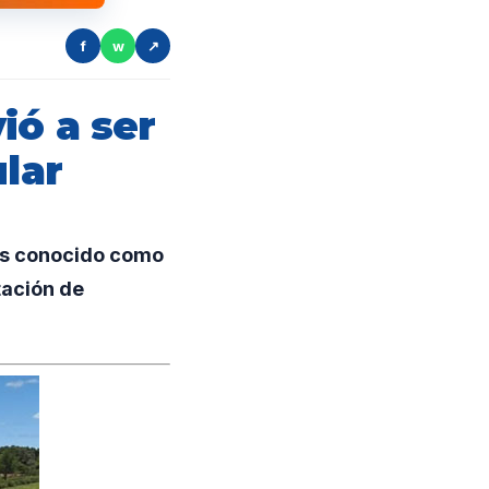
f
w
↗
ió a ser
ular
os conocido como
tación de