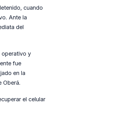
 detenido, cuando
vo. Ante la
ediata del
 operativo y
mente fue
jado en la
e Oberá.
cuperar el celular