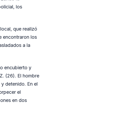
licial, los
ocal, que realizó
se encontraron los
asladados a la
o encubierto y
Z. (26). El hombre
 y detenido. En el
orpecer el
iones en dos