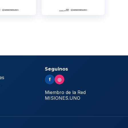
Seguinos
es
f
◎
s
Miembro de la Red
MISIONES.UNO