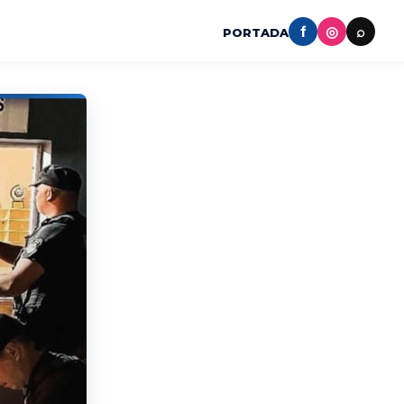
f
◎
⌕
PORTADA