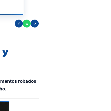
f
w
↗
 y
lementos robados
ho.