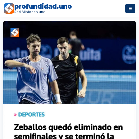
profundidad.uno
☰
Red Misiones.uno