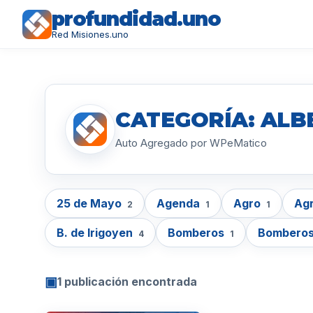
profundidad.uno
Red Misiones.uno
CATEGORÍA: ALB
Auto Agregado por WPeMatico
25 de Mayo
Agenda
Agro
Agr
2
1
1
B. de Irigoyen
Bomberos
Bomberos
4
1
▣
1 publicación encontrada