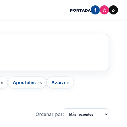
f
◎
⌕
PORTADA
Apóstoles
Azara
5
15
3
Ordenar por: