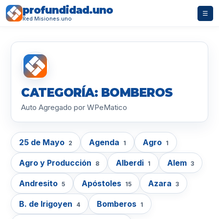
profundidad.uno
☰
Red Misiones.uno
CATEGORÍA: BOMBEROS
Auto Agregado por WPeMatico
25 de Mayo
Agenda
Agro
2
1
1
Agro y Producción
Alberdi
Alem
8
1
3
Andresito
Apóstoles
Azara
5
15
3
B. de Irigoyen
Bomberos
4
1