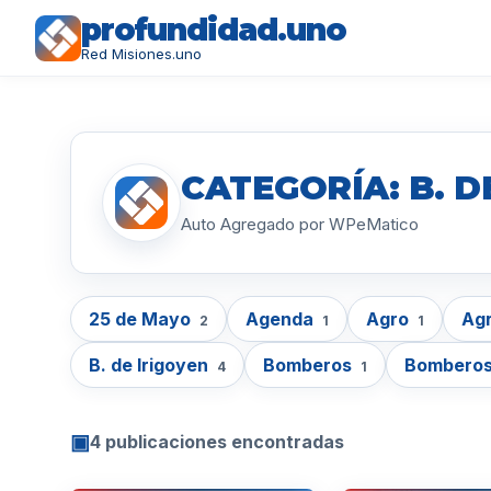
profundidad.uno
Red Misiones.uno
CATEGORÍA: B. D
Auto Agregado por WPeMatico
25 de Mayo
Agenda
Agro
Agr
2
1
1
B. de Irigoyen
Bomberos
Bomberos
4
1
▣
4 publicaciones encontradas