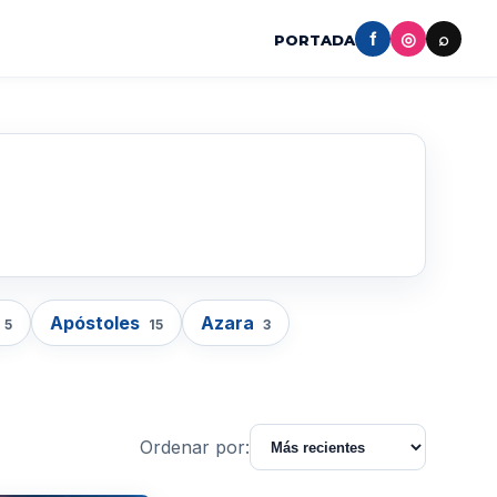
f
◎
⌕
PORTADA
Apóstoles
Azara
5
15
3
Ordenar por: