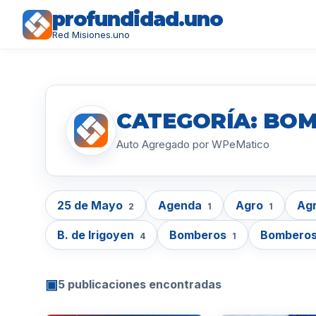
profundidad.uno
Red Misiones.uno
CATEGORÍA: BO
Auto Agregado por WPeMatico
25 de Mayo
Agenda
Agro
Agr
2
1
1
B. de Irigoyen
Bomberos
Bomberos
4
1
▣
5 publicaciones encontradas