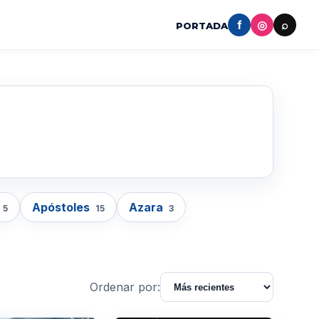
f
◎
⌕
PORTADA
Apóstoles
Azara
5
15
3
Ordenar por: