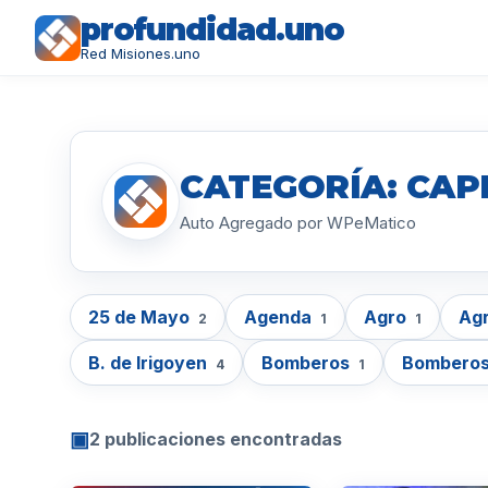
profundidad.uno
Red Misiones.uno
CATEGORÍA: CAP
Auto Agregado por WPeMatico
25 de Mayo
Agenda
Agro
Agr
2
1
1
B. de Irigoyen
Bomberos
Bomberos
4
1
▣
2 publicaciones encontradas