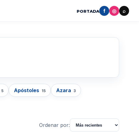
f
◎
⌕
PORTADA
Apóstoles
Azara
5
15
3
Ordenar por: