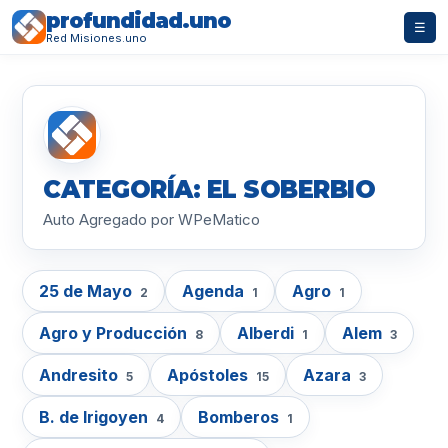
profundidad.uno
☰
Red Misiones.uno
CATEGORÍA: EL SOBERBIO
Auto Agregado por WPeMatico
25 de Mayo
Agenda
Agro
2
1
1
Agro y Producción
Alberdi
Alem
8
1
3
Andresito
Apóstoles
Azara
5
15
3
B. de Irigoyen
Bomberos
4
1