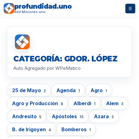
profundidad.uno
☰
Red Misiones.uno
CATEGORÍA: GDOR. LÓPEZ
Auto Agregado por WPeMatico
25 de Mayo
Agenda
Agro
2
1
1
Agro y Producción
Alberdi
Alem
8
1
3
Andresito
Apóstoles
Azara
5
15
3
B. de Irigoyen
Bomberos
4
1