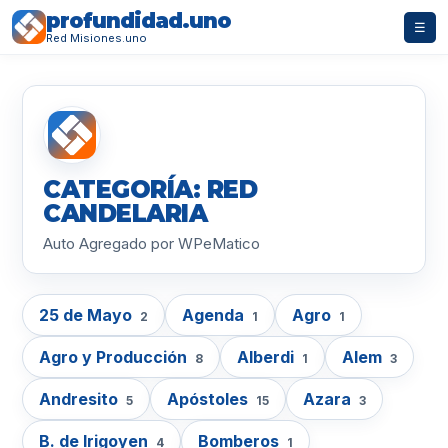
profundidad.uno
☰
Red Misiones.uno
CATEGORÍA: RED
CANDELARIA
Auto Agregado por WPeMatico
25 de Mayo
Agenda
Agro
2
1
1
Agro y Producción
Alberdi
Alem
8
1
3
Andresito
Apóstoles
Azara
5
15
3
B. de Irigoyen
Bomberos
4
1