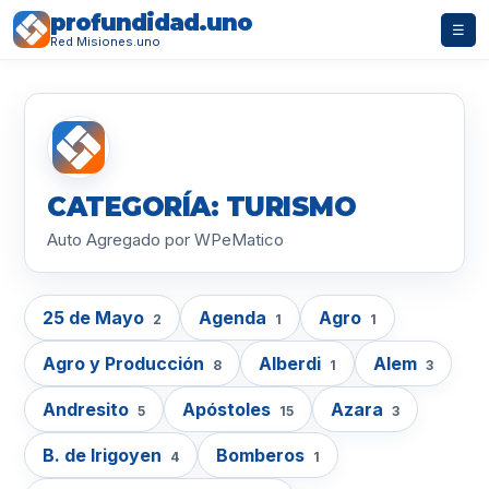
profundidad.uno
☰
Red Misiones.uno
CATEGORÍA: TURISMO
Auto Agregado por WPeMatico
25 de Mayo
Agenda
Agro
2
1
1
Agro y Producción
Alberdi
Alem
8
1
3
Andresito
Apóstoles
Azara
5
15
3
B. de Irigoyen
Bomberos
4
1