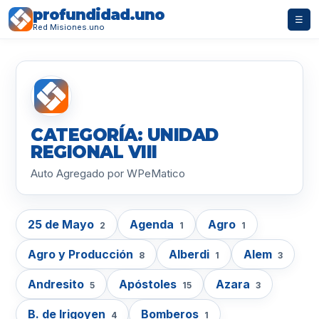
profundidad.uno
☰
Red Misiones.uno
CATEGORÍA: UNIDAD
REGIONAL VIII
Auto Agregado por WPeMatico
25 de Mayo
Agenda
Agro
2
1
1
Agro y Producción
Alberdi
Alem
8
1
3
Andresito
Apóstoles
Azara
5
15
3
B. de Irigoyen
Bomberos
4
1