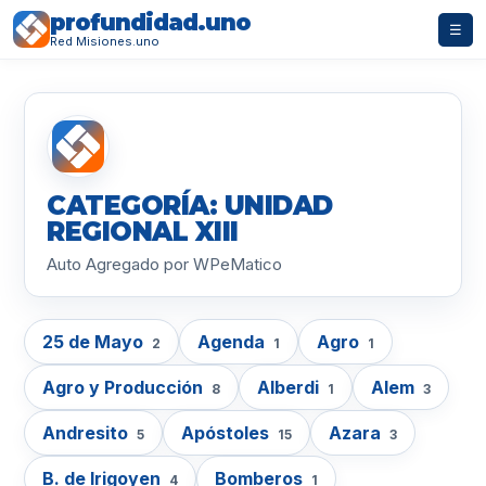
profundidad.uno
☰
Red Misiones.uno
CATEGORÍA: UNIDAD
REGIONAL XIII
Auto Agregado por WPeMatico
25 de Mayo
Agenda
Agro
2
1
1
Agro y Producción
Alberdi
Alem
8
1
3
Andresito
Apóstoles
Azara
5
15
3
B. de Irigoyen
Bomberos
4
1