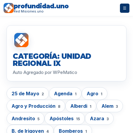
profundidad.uno
☰
Red Misiones.uno
CATEGORÍA: UNIDAD
REGIONAL IX
Auto Agregado por WPeMatico
25 de Mayo
Agenda
Agro
2
1
1
Agro y Producción
Alberdi
Alem
8
1
3
Andresito
Apóstoles
Azara
5
15
3
B. de Irigoyen
Bomberos
4
1