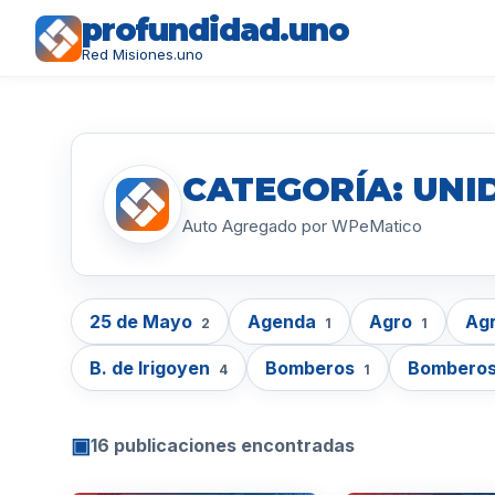
profundidad.uno
Red Misiones.uno
CATEGORÍA: UNID
Auto Agregado por WPeMatico
25 de Mayo
Agenda
Agro
Agr
2
1
1
B. de Irigoyen
Bomberos
Bomberos
4
1
▣
16 publicaciones encontradas