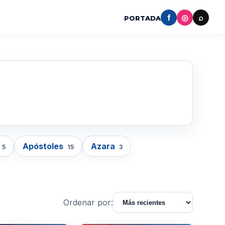
f
◎
⌕
PORTADA
Apóstoles
Azara
5
15
3
Ordenar por: