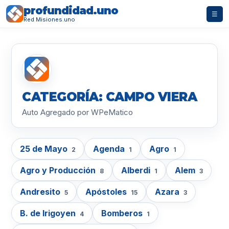
profundidad.uno
☰
Red Misiones.uno
CATEGORÍA: CAMPO VIERA
Auto Agregado por WPeMatico
25 de Mayo
Agenda
Agro
2
1
1
Agro y Producción
Alberdi
Alem
8
1
3
Andresito
Apóstoles
Azara
5
15
3
B. de Irigoyen
Bomberos
4
1